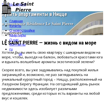
Skip to content
Купить апартаменты в Ницце
Главная
в комплексе Résidence Le Saint Pierre
Купить
О новостройке
Подробнее
Квартиры
О нас
LE SAINT PIERRE — жизнь с видом на море
Контакты
ru
Хотели бы вы иметь свою квартиру с шикарным видом на
uk
море, чтобы, выходя на балкон, любоваться красотами юга
и вдыхать волшебные ароматы экзотической зелени?
Скорее всего, вы уже задумывались над покупкой жилья
заграницей и, возможно, не раз заглядывались на
уникальный курортный город – Ниццу, расположенный на
Лазурном Берегу Франции. На сегодняшний день рынок
недвижимости здесь изобилует различыми
предложениями, среди которых есть варианты на любой
вкус и кошелек.