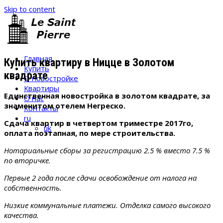
Skip to content
Главная
Купить квартиру в Ницце в Золотом
Купить
квадрате
О новостройке
Квартиры
Единственная новостройка в золотом квадрате, за
О нас
знаменитом отелем Негреско.
Контакты
ru
Сдача квартир в четвертом триместре 2017го,
uk
оплата поэтапная, по мере строительства.
Нотариальные сборы за регистрацию 2.5 % вместо 7.5 %
по вторичке.
Первые 2 года после сдачи освобождение от налога на
собственность.
Низкие коммунальные платежи.
Отделка самого высокого
качества.