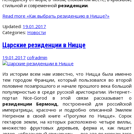
стильной и современной
резиденции
.
Read more
«Как выбрать резиденцию в Ницце?»
Updated:
19.01.2017
Categories:
Новости
Царские резиденции в Ницце
19.01.2017
cofradmin
Из истории всем нам известно, что Ницца была именно
тем городом Франции, который пользовался во второй
половине позапрошлого и начале прошлого века большой
популярностью в среде русской аристократии. Интернет-
портал Nice-Gorod в этой связи рассказывает о
резиденции Бермонд
, построенной для российской
императрицы, красочно и подробно описанной Эмилем
Негреном в своей книге «Прогулки по Ницце». Сорок
гектаров земли, на которых расположено четыре виллы,
множество фруктовых деревьев, ферма и, как пишет
автор, «образцовый свинарник» — все это по меркам того