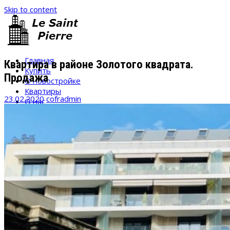
Skip to content
Главная
Квартира в районе Золотого квадрата.
Купить
Продажа
О новостройке
Квартиры
23.02.2020
cofradmin
О нас
Контакты
ru
uk