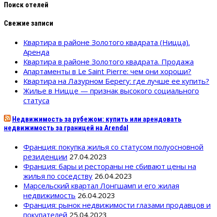
Поиск отелей
Свежие записи
Квартира в районе Золотого квадрата (Ницца).
Аренда
Квартира в районе Золотого квадрата. Продажа
Апартаменты в Le Saint Pierre: чем они хороши?
Квартира на Лазурном Берегу: где лучше ее купить?
Жилье в Ницце — признак высокого социального
статуса
Недвижимость за рубежом: купить или арендовать
недвижимость за границей на Arendal
Франция: покупка жилья со статусом полуосновной
резиденции
27.04.2023
Франция: бары и рестораны не сбивают цены на
жилья по соседству
26.04.2023
Марсельский квартал Лонгшамп и его жилая
недвижимость
26.04.2023
Франция: рынок недвижимости глазами продавцов и
покупателей
25.04.2023